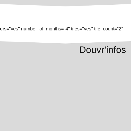
rs="yes" number_of_months="4" tiles="yes" tile_count="2"]
Douvr'infos