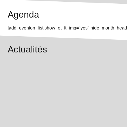
Agenda
[add_eventon_list show_et_ft_img="yes" hide_month_heade
Actualités