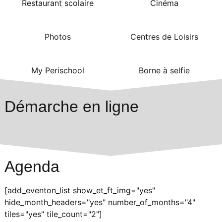
Restaurant scolaire
Cinéma
Photos
Centres de Loisirs
My Perischool
Borne à selfie
Démarche en ligne
Agenda
[add_eventon_list show_et_ft_img="yes"
hide_month_headers="yes" number_of_months="4"
tiles="yes" tile_count="2"]