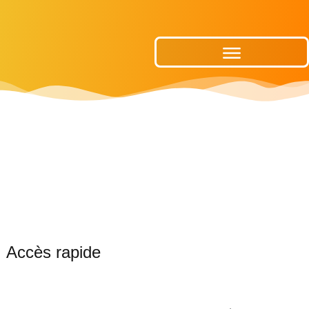
Publications Municipales
Accès rapide