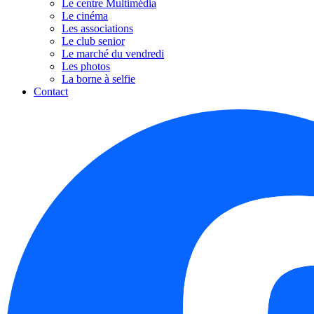
Le centre Multimédia
Le cinéma
Les associations
Le club senior
Le marché du vendredi
Les photos
La borne à selfie
Contact