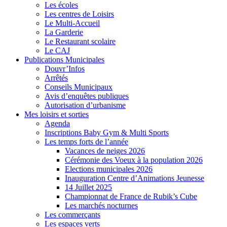
Les écoles
Les centres de Loisirs
Le Multi-Accueil
La Garderie
Le Restaurant scolaire
Le CAJ
Publications Municipales
Douvr’Infos
Arrêtés
Conseils Municipaux
Avis d’enquêtes publiques
Autorisation d’urbanisme
Mes loisirs et sorties
Agenda
Inscriptions Baby Gym & Multi Sports
Les temps forts de l’année
Vacances de neiges 2026
Cérémonie des Voeux à la population 2026
Elections municipales 2026
Inauguration Centre d’Animations Jeunesse
14 Juillet 2025
Championnat de France de Rubik’s Cube
Les marchés nocturnes
Les commerçants
Les espaces verts