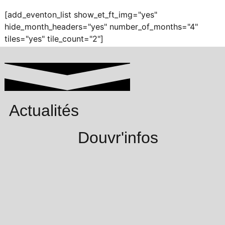
[add_eventon_list show_et_ft_img="yes"
hide_month_headers="yes" number_of_months="4"
tiles="yes" tile_count="2"]
Actualités
Douvr'infos