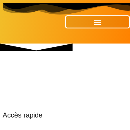
Publications Municipales
Accès rapide