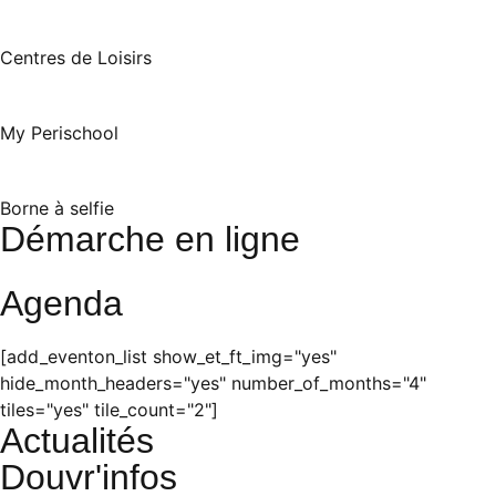
Centres de Loisirs
My Perischool
Borne à selfie
Démarche en ligne
Agenda
[add_eventon_list show_et_ft_img="yes"
hide_month_headers="yes" number_of_months="4"
tiles="yes" tile_count="2"]
Actualités
Douvr'infos