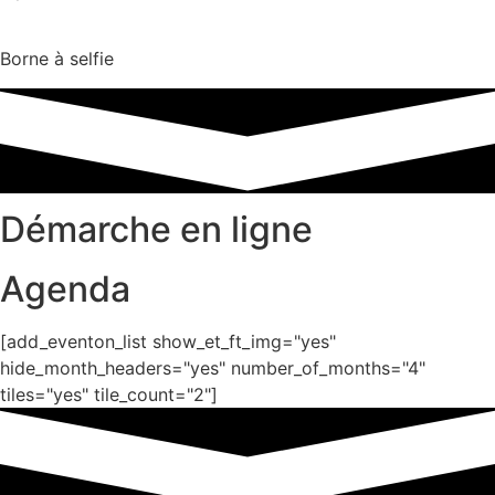
Borne à selfie
Démarche en ligne
Agenda
[add_eventon_list show_et_ft_img="yes"
hide_month_headers="yes" number_of_months="4"
tiles="yes" tile_count="2"]