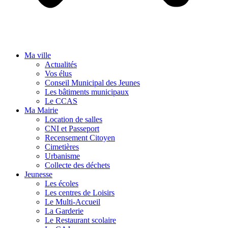
Ma ville
Actualités
Vos élus
Conseil Municipal des Jeunes
Les bâtiments municipaux
Le CCAS
Ma Mairie
Location de salles
CNI et Passeport
Recensement Citoyen
Cimetières
Urbanisme
Collecte des déchets
Jeunesse
Les écoles
Les centres de Loisirs
Le Multi-Accueil
La Garderie
Le Restaurant scolaire