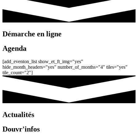
Démarche en ligne
Agenda
[add_eventon_list show_et_ft_img="yes"
hide_month_headers="yes" number_of_months="4" tiles="yes"
tile_count="2"]
Actualités
Douvr'infos