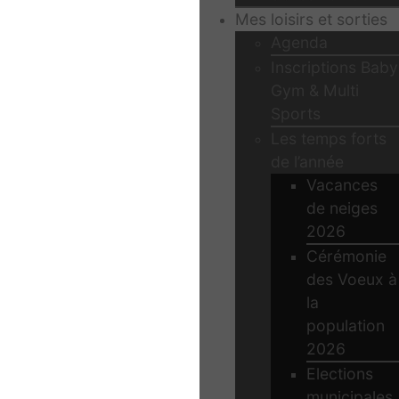
Mes loisirs et sorties
Agenda
Inscriptions Baby
Gym & Multi
Sports
Les temps forts
de l’année
Vacances
de neiges
2026
Cérémonie
des Voeux à
la
population
2026
Elections
municipales