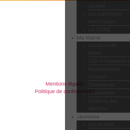
Jeunes
Les bâtiments
municipaux
Le CCAS
Ma Mairie
Location de
salles
CNI et Passeport
Recensement
Citoyen
Mentions légales
Cimetières
Politique de confidentialité
Urbanisme
Collecte des
déchets
Jeunesse
Les écoles