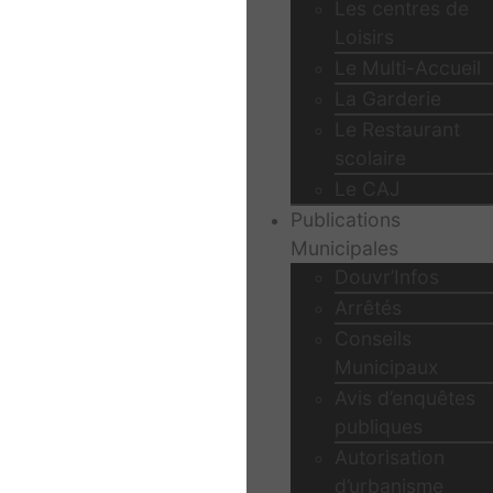
Les centres de
Loisirs
Le Multi-Accueil
La Garderie
Le Restaurant
scolaire
Le CAJ
Publications
Municipales
Douvr’Infos
Arrêtés
Conseils
Municipaux
Avis d’enquêtes
publiques
Autorisation
d’urbanisme