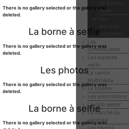
de Rubik’s
There is no gallery selected or the gallery was
Cube
deleted.
Les
marchés
La borne à selfie
nocturnes
Les
There is no gallery selected or the gallery was
commerçants
deleted.
Les espaces
verts
Les photos
Le centre
Multimédia
There is no gallery selected or the gallery was
Le cinéma
deleted.
Les associations
Le club senior
La borne à selfie
Le marché du
vendredi
There is no gallery selected or the gallery was
Les photos