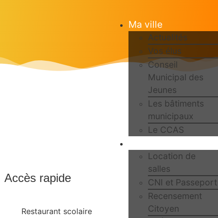
Ma ville
Actualités
Vos élus
Conseil
Municipal des
Jeunes
Les bâtiments
municipaux
Le CCAS
Ma Mairie
Location de
salles
Accès rapide
CNI et Passeport
Recensement
Citoyen
Restaurant scolaire