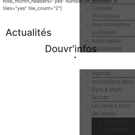
hide_month_headers="yes" number_of_months="4"
Conseils
tiles="yes" tile_count="2"]
Municipaux
Avis d’enquêtes
Actualités
publiques
Autorisation
Douvr'infos
d’urbanisme
Mes loisirs et
sorties
Agenda
Inscriptions Baby
Gym & Multi
Sports
Les temps forts
de l’année
Vacances
de neiges