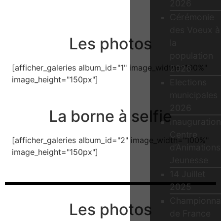
2026
Cérémonie
des Voeux à
Les photos
la
population
[afficher_galeries album_id="1" image_width="100%"
2026
image_height="150px"]
Elections
municipales
2026
La borne à selfie
Inauguration
Centre
[afficher_galeries album_id="2" image_width="100%"
d’Animations
image_height="150px"]
Jeunesse
14 Juillet
2025
Championna
Les photos
de France