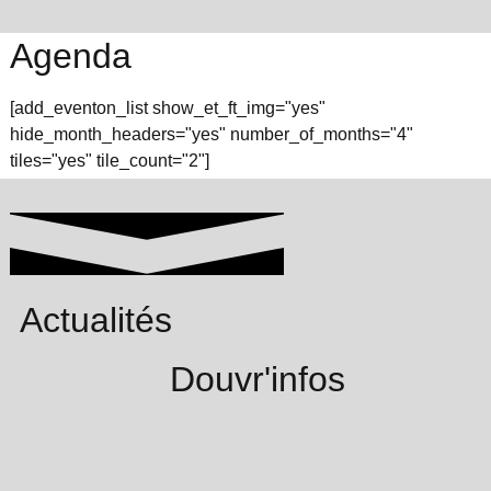
Agenda
[add_eventon_list show_et_ft_img="yes"
hide_month_headers="yes" number_of_months="4"
tiles="yes" tile_count="2"]
Actualités
Douvr'infos