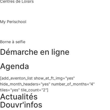
Centres de Loisirs
My Perischool
Borne à selfie
Démarche en ligne
Agenda
[add_eventon_list show_et_ft_img="yes"
hide_month_headers="yes" number_of_months="4"
tiles="yes" tile_count="2"]
Actualités
Douvr'infos