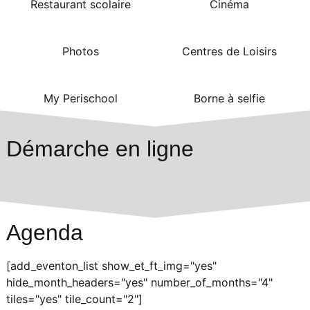
Restaurant scolaire
Cinéma
Photos
Centres de Loisirs
My Perischool
Borne à selfie
Démarche en ligne
Agenda
[add_eventon_list show_et_ft_img="yes"
hide_month_headers="yes" number_of_months="4"
tiles="yes" tile_count="2"]