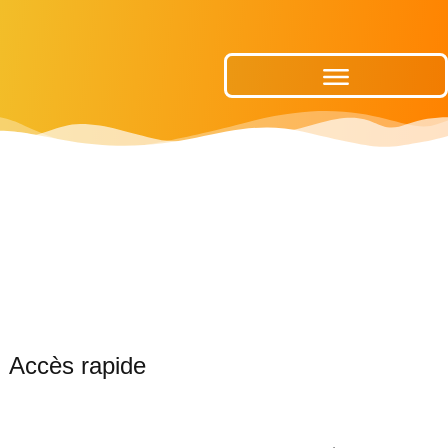
Publications Municipales
Accès rapide