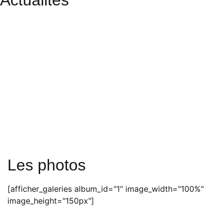
Actualités
Les photos
[afficher_galeries album_id="1" image_width="100%"
image_height="150px"]