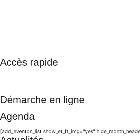
Accès rapide
Restaurant scolaire
Cinéma
Photos
Démarche en ligne
Agenda
[add_eventon_list show_et_ft_img="yes" hide_month_header