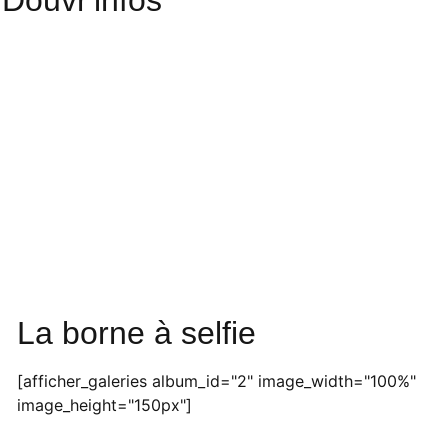
Douvr'infos
La borne à selfie
[afficher_galeries album_id="2" image_width="100%"
image_height="150px"]