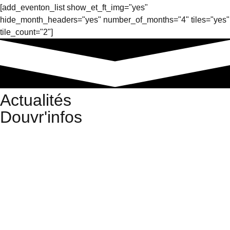
[add_eventon_list show_et_ft_img="yes"
hide_month_headers="yes" number_of_months="4" tiles="yes"
tile_count="2"]
Actualités
Douvr'infos