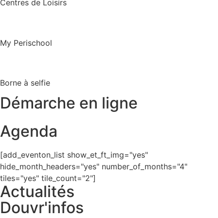
Centres de Loisirs
My Perischool
Borne à selfie
Démarche en ligne
Agenda
[add_eventon_list show_et_ft_img="yes"
hide_month_headers="yes" number_of_months="4"
tiles="yes" tile_count="2"]
Actualités
Douvr'infos