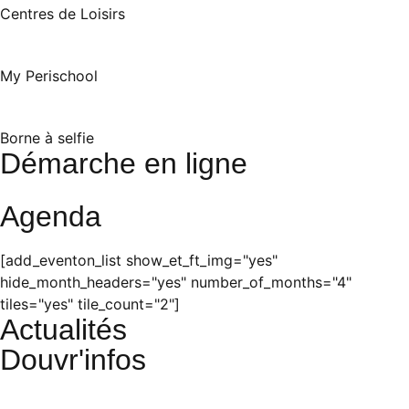
Centres de Loisirs
My Perischool
Borne à selfie
Démarche en ligne
Agenda
[add_eventon_list show_et_ft_img="yes"
hide_month_headers="yes" number_of_months="4"
tiles="yes" tile_count="2"]
Actualités
Douvr'infos