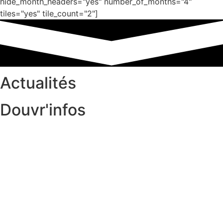
hide_month_headers="yes" number_of_months="4"
tiles="yes" tile_count="2"]
Actualités
Douvr'infos