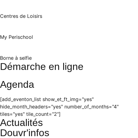
Centres de Loisirs
My Perischool
Borne à selfie
Démarche en ligne
Agenda
[add_eventon_list show_et_ft_img="yes"
hide_month_headers="yes" number_of_months="4"
tiles="yes" tile_count="2"]
Actualités
Douvr'infos