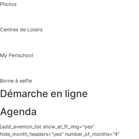
Photos
Centres de Loisirs
My Perischool
Borne à selfie
Démarche en ligne
Agenda
[add_eventon_list show_et_ft_img="yes"
hide_month_headers="yes" number_of_months="4"