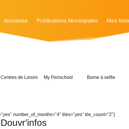
Jeunesse
Publications Municipales
Mes loisi
Centres de Loisirs
My Perischool
Borne à selfie
yes" number_of_months="4" tiles="yes" tile_count="2"]
Douvr'infos