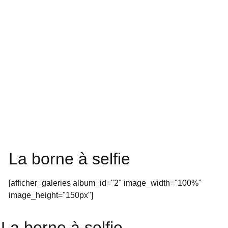
La borne à selfie
[afficher_galeries album_id="2" image_width="100%"
image_height="150px"]
La borne à selfie