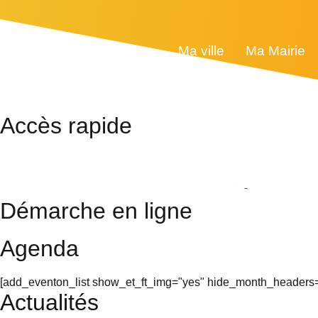
Ma ville
Ma Mairie
Accès rapide
Restaurant scolaire
Cinéma
Photos
Démarche en ligne
Agenda
[add_eventon_list show_et_ft_img="yes" hide_month_headers="
Actualités