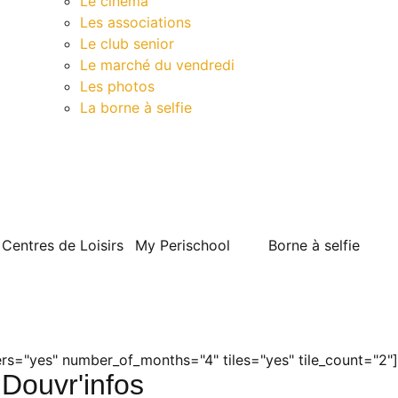
Le cinéma
Les associations
Le club senior
Le marché du vendredi
Les photos
La borne à selfie
Contact
Centres de Loisirs
My Perischool
Borne à selfie
s="yes" number_of_months="4" tiles="yes" tile_count="2"]
Douvr'infos