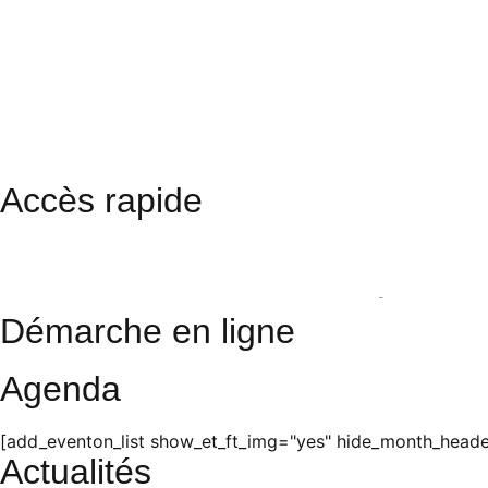
Accès rapide
Restaurant scolaire
Cinéma
Photos
Démarche en ligne
Agenda
[add_eventon_list show_et_ft_img="yes" hide_month_header
Actualités