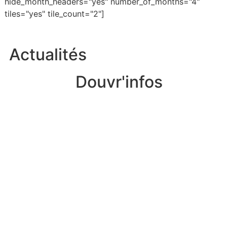
hide_month_headers="yes" number_of_months="4"
tiles="yes" tile_count="2"]
Actualités
Douvr'infos