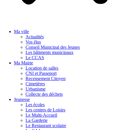
Ma ville
Actualités
Vos élus
Conseil Municipal des Jeunes
Les bâtiments municipaux
Le CCAS
Ma Mairie
Location de salles
CNI et Passeport
Recensement Citoyen
Cimetières
Urbanisme
Collecte des déchets
Jeunesse
Les écoles
Les centres de Loisirs
Le Multi-Accueil
La Garderie
Le Restaurant scolaire