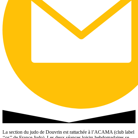
La section du judo de Douvrin est rattachée à l’ACAMA (club label
‘‘or’’ de France Judo). Les deux séances loisirs hebdomadaires se