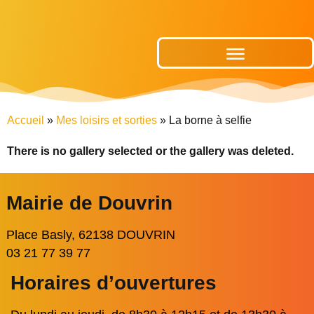
Publications Municipales
Accueil
»
Mes loisirs et sorties
»
La borne à selfie
There is no gallery selected or the gallery was deleted.
Mairie de Douvrin
Place Basly, 62138 DOUVRIN
03 21 77 39 77
Horaires d’ouvertures