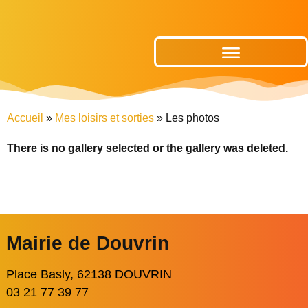
Publications Municipales
Accueil
»
Mes loisirs et sorties
»
Les photos
There is no gallery selected or the gallery was deleted.
Mairie de Douvrin
Place Basly, 62138 DOUVRIN
03 21 77 39 77