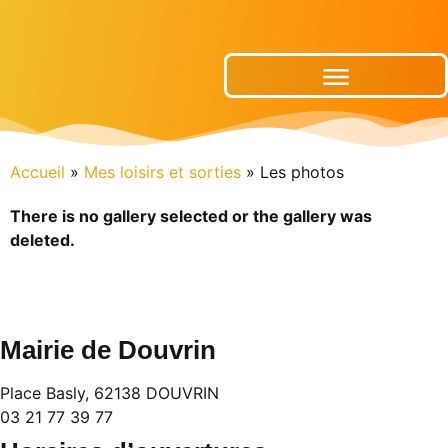
Publications Municipales
Accueil
»
Mes loisirs et sorties
»
Les photos
There is no gallery selected or the gallery was
deleted.
Mairie de Douvrin
Place Basly, 62138 DOUVRIN
03 21 77 39 77