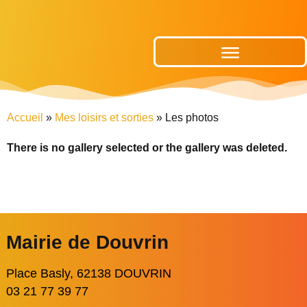
Publications Municipales
Accueil
»
Mes loisirs et sorties
»
Les photos
There is no gallery selected or the gallery was deleted.
Mairie de Douvrin
Place Basly, 62138 DOUVRIN
03 21 77 39 77