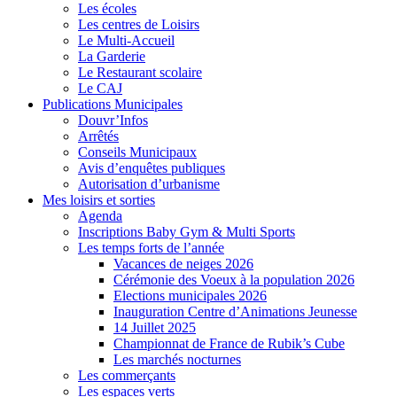
Les écoles
Les centres de Loisirs
Le Multi-Accueil
La Garderie
Le Restaurant scolaire
Le CAJ
Publications Municipales
Douvr’Infos
Arrêtés
Conseils Municipaux
Avis d’enquêtes publiques
Autorisation d’urbanisme
Mes loisirs et sorties
Agenda
Inscriptions Baby Gym & Multi Sports
Les temps forts de l’année
Vacances de neiges 2026
Cérémonie des Voeux à la population 2026
Elections municipales 2026
Inauguration Centre d’Animations Jeunesse
14 Juillet 2025
Championnat de France de Rubik’s Cube
Les marchés nocturnes
Les commerçants
Les espaces verts