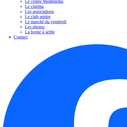
Le centre Multimédia
Le cinéma
Les associations
Le club senior
Le marché du vendredi
Les photos
La borne à selfie
Contact