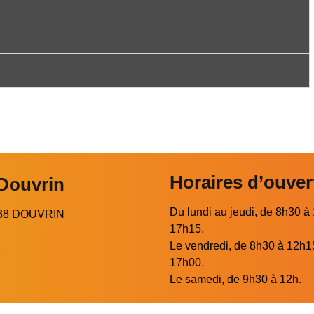
Horaires d’ouver
 Douvrin
Du lundi au jeudi, de 8h30 à
2138 DOUVRIN
17h15.
Le vendredi, de 8h30 à 12h1
17h00.
Le samedi, de 9h30 à 12h.